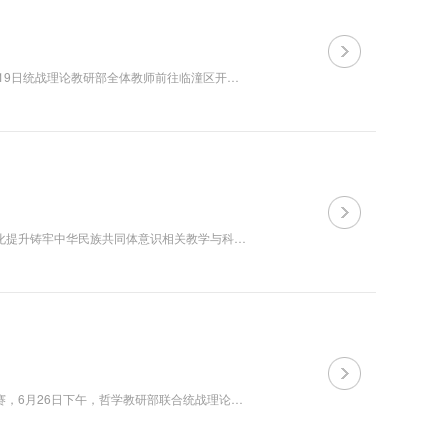
为深入挖掘开发&ldquo;西安事变&rdquo;相关研究课题和地方特色课程，12月19日统战理论教研部全体教师前往临潼区开展主题调研活动。 统战理论教研部全体教师调研参观了西安事变旧址五间厅、兵谏亭、西安事变部分文物陈列展，详细了解西安事变的发生及其和平...
为学习贯彻习近平总书记在全国民族团结进步表彰大会上的重要讲话精神，深化提升铸牢中华民族共同体意识相关教学与科研工作，11月13日，统战理论教研部赴部分社区开展调研活动。 统战理论教研部先后来到雁塔区长延堡街道电视塔社区、莲湖区化觉巷清真大寺、...
为加强学科交流，提高课程质量，积极应对全市党校（行政学院）系统教学竞赛，6月26日下午，哲学教研部联合统战理论教研部举行集体备课会。备课会上，各位主讲教师逐一介绍了参赛课程的授课思路和主要内容。与会人员进行了交流讨论，并就课程框架、案例选择、教学技巧等提出了...