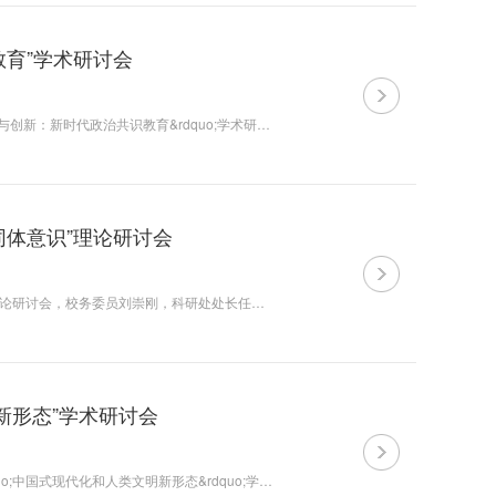
育”学术研讨会
5月30日，由中央社会主义学院主办、江苏省社会主义学院承办的&ldquo;改革与创新：新时代政治共识教育&rdquo;学术研讨会在南京召开。中央社会主义学院党组成员、副院长袁莎出席开幕式并讲话。我校副校长刘红，统战理论教研部副主任许成科参会。 袁莎指出，社会...
同体意识”理论研讨会
12月6日下午，统战理论教研部和科研处联合举办“铸牢中华民族共同体意识”理论研讨会，校务委员刘崇刚，科研处处长任燕宁出席，统战理论教研部主任汪锐主持，邀请西安市人大常委会副秘书长、西安市九三学社副主委赵生龙、陕西师范大学中国...
新形态”学术研讨会
5月25日至26日，由中央社会主义学院主办，青岛市社会主义学院承办的&ldquo;中国式现代化和人类文明新形态&rdquo;学术研讨会在青岛市社会主义学院举办。 本次研讨会共有来自全国社会主义学院系统、高校和科研机构的90余名专家学者参加。清华大学马克思主义学院教授、...