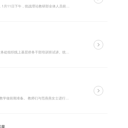
为加强对我市统战历史文化资源的了解，进一步夯实做好教学科研工作的基础，1月11日下午，统战理论教研部全体人员前往大慈恩寺进行调研学习。 在现场人员引导讲解下，大家详细了解了大慈恩寺的历史渊源、建筑结构、发展变迁，感受大慈恩寺的文化意蕴和现实...
为进一步提高教学质量，充分发挥教研部集体备课作用，2022年12月12日，教务处组织线上基层侨务干部培训班试讲。统战理论教研部全体人员参加。 统战理论教研部教师杨晨围绕&ldquo;习近平总书记关于侨务工作的重要论述&rdquo;进行了40分钟的线上试讲。随后，教...
11月11日，统战理论教研部教师赴范燕燕丝绸艺术中心学习调研，为开辟现场教学做前期准备。 教师们与范燕燕女士进行了座谈，详细了解丝绸艺术中心的基本情况、传承的中华文化价值理念，并就现场教学的实施进行了深入的研讨交流。随后，教师们调研学习了丝绸艺术中心...
课