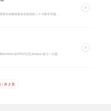
为提高教学水平，推动党的二十大教学专题进课堂，11月至12月，统战理论教研部全体教师参加全校党的二十大教学专题集体备课。 集体备课共分三个阶段。11月14日至19日，教研部全体教师全程参加中央党校（国家行政学院）学习贯彻党的二十大精神师资培训班，认真学习党...
6月30日，统战理论教研部部分教师赴周至县西南塬区参加&ldquo;阅读红色经典&middot;追寻时代记忆&rdquo;迎七一主题读书会特别活动。本次活动由西安市统一战线文化交流中心携手莲湖区委、周至县委统战部和民盟周至工委、农工党未央工委以及莲湖区新生代企业家联谊会...
 / 共
2
页