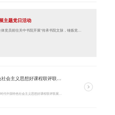
展主题党日活动
12月17日上午，文化统战理论教研部联合党支部组织全体党员前往关中书院开展“传承书院文脉，锤炼党性担当”主题党日活动。
统战理论教研部参加中央社院习近平新时代 中国特色社会主义思想好课程联评联展活动
4月20日-24日，中央社院依托2025年全国社院骨干教师培训班，举办习近平新时代中国特色社会主义思想好课程联评联展活动，共有来自中央社院、省级社院、副省级社院的47名教师参加。我院选派统战理论教研部徐波参加。 本次活动分初选和终选两个环节，徐波参评课程《铸...