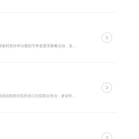
5月17日，统战理论教研部部分教师前往蓝田县三里镇樊家村调研。 近年来，樊家村坚持举办重阳节孝老爱亲聚餐活动，发扬敬老爱亲传统美德，推选道德模范，推广善行义举榜，培育文明乡风、良好家风、淳朴民风，为乡村振兴铸魂。 大家先后调研了村史馆、党群服务...
4月17日至21日，全省社院系统师资培训班在浙江省社会主义学院举办，此次培训由陕西社院和浙江社院联合举办，参训学员为全省社院系统分管教育培训的领导和骨干教师。社院办主任任燕宁、科学社会主义教研部教师党莹莹、统战理论教研部教师徐波参加培训。 培训班邀请浙...