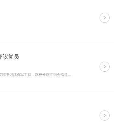
评议党员
3月19日上午，学报编辑部党支部召开2024年度组织生活会暨民主评议党员，支部书记沈勇军主持，副校长刘红到会指导。 沈勇军代表支部班子对照&ldquo;四个带头&rdquo;，结合巡查反馈的具体问题，查找在政治、思想、学习、工作、能力、纪律、作风等方面的问题...