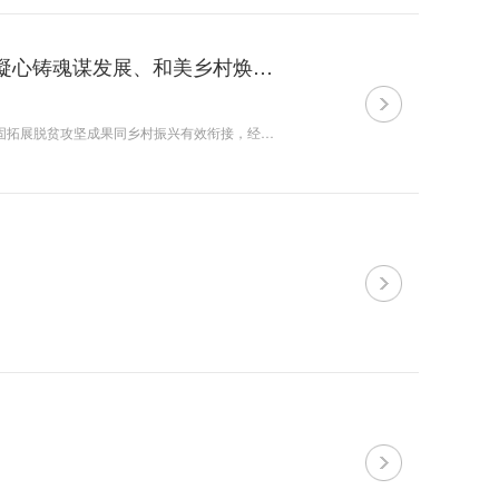
经济学教研部党支部、学报编辑部党支部联合开展 “凝心铸魂谋发展、和美乡村焕新颜”主题党日活动
为深入学习贯彻党的二十届三中全会精神，以实际行动践行责任担当，持续巩固拓展脱贫攻坚成果同乡村振兴有效衔接，经济学教研部党支部、学报编辑部党支部于10月25日共同赴周至县竹峪镇民主村开展“凝心铸魂谋发展、和美乡村焕新...