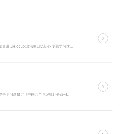
为扎实开展党纪学习教育，增强党支部凝聚力向心力，7月9日学报编辑部党支部开展以&ldquo;政治生日忆初心 专题学习话心得&rdquo;为主题的党员&ldquo;政治生日&rdquo;活动，支部书记沈勇军代表学报编辑部党支部向3位支部党员送上支部精心准备的&ldquo;政治生日&rdquo;贺...
6月6日上午，学报编辑部党支部开展党纪学习教育主题党课，支部书记沈勇军结合学习新修订《中国共产党纪律处分条例》的思考，为全体支部党员讲授党课。 沈勇军以学习贯彻《条例》要在学出绝对忠诚上、廉洁操守上、使命担当上下真功见实效，指出学习《条例》是...