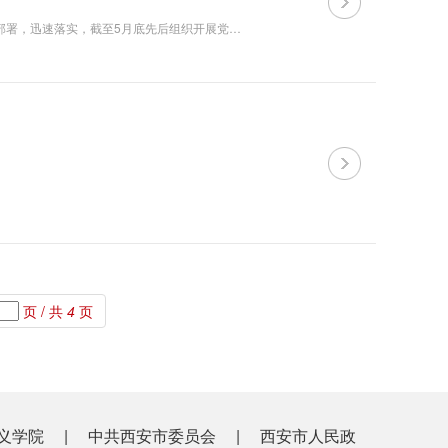
按照我校《关于党纪学习教育相关工作的通知》安排，学报编辑部党支部认真部署，迅速落实，截至5月底先后组织开展党纪学习教育相关专题学习共计8次。 4月22日，支部组织学习《中共西安市委党校党纪学习教育实施方案》并制定详细具体的学习计划，逐句逐字学习《中...
页 / 共
4
页
义学院
|
中共西安市委员会
|
西安市人民政